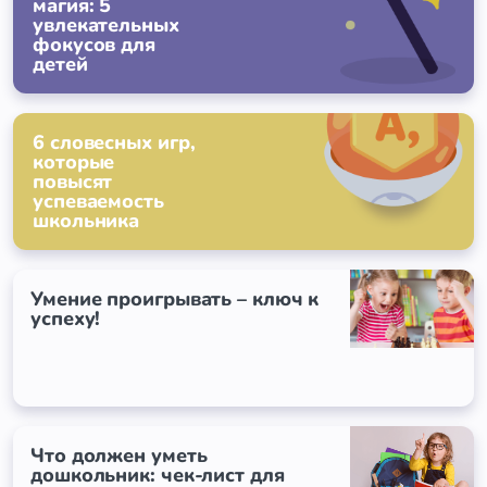
магия: 5
увлекательных
фокусов для
детей
6 словесных игр,
которые
повысят
успеваемость
школьника
Умение проигрывать – ключ к
успеху!
Что должен уметь
дошкольник: чек-лист для