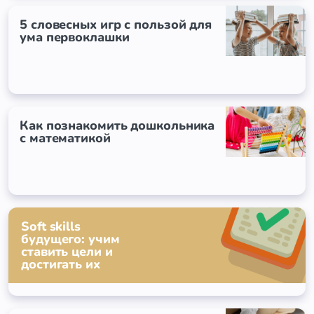
5 словесных игр с пользой для
ума первоклашки
Как познакомить дошкольника
с математикой
Soft skills
будущего: учим
ставить цели и
достигать их