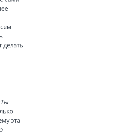
нее
всем
ь
т делать
«Ты
олько
ему эта
о