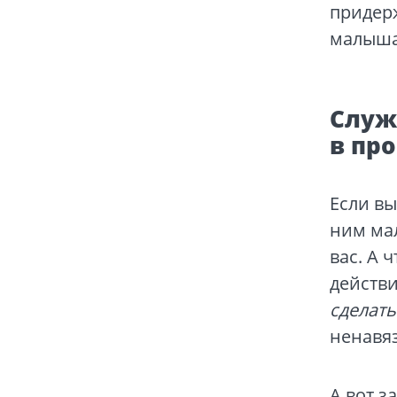
придер
малыша
Служ
в пр
Если вы
ним мал
вас. А 
действи
сделать
ненавя
А вот з