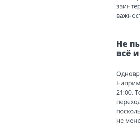
заинте
важност
Не п
всё и
Одновре
Наприме
21:00. 
переход
посколь
не мене