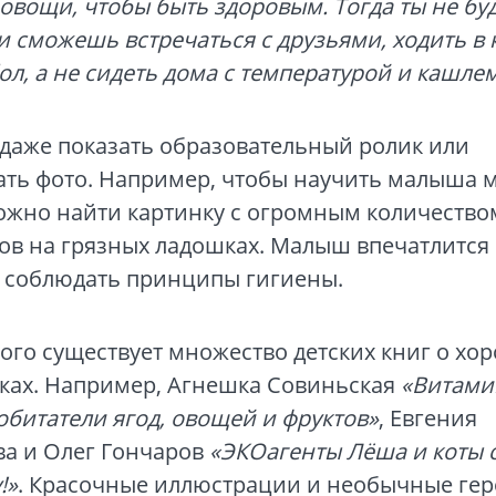
овощи, чтобы быть здоровым. Тогда ты не б
и сможешь встречаться с друзьями, ходить в 
ол, а не сидеть дома с температурой и кашле
даже показать образовательный ролик или
ать фото. Например, чтобы научить малыша 
можно найти картинку с огромным количество
ов на грязных ладошках. Малыш впечатлится
т соблюдать принципы гигиены.
ого существует множество детских книг о хо
ках. Например, Агнешка Совиньская
«Витами
обитатели ягод, овощей и фруктов»
, Евгения
ва и Олег Гончаров
«ЭКОагенты Лёша и коты 
!»
. Красочные иллюстрации и необычные ге