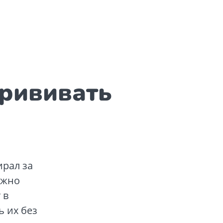
прививать
ирал за
ужно
 в
 их без