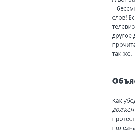
– бессм
слов! Е
телевиз
другое 
прочита
так же.
Объя
Как уб
должен
протест
полезна