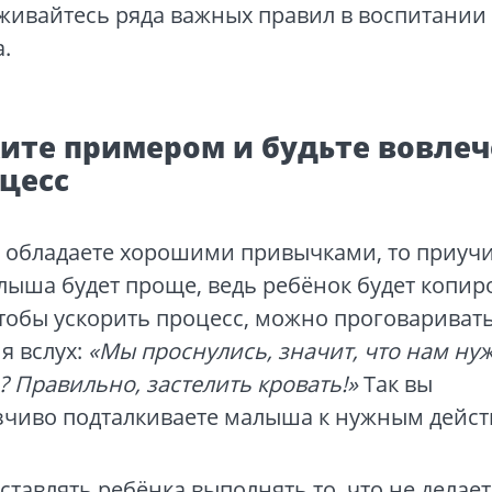
живайтесь ряда важных правил в воспитании
.
ите примером и будьте вовле
оцесс
 обладаете хорошими привычками, то приучи
ыша будет проще, ведь ребёнок будет копир
чтобы ускорить процесс, можно проговариват
я вслух:
«Мы проснулись, значит, что нам ну
? Правильно, застелить кровать!»
Так вы
зчиво подталкиваете малыша к нужным дейст
аставлять ребёнка выполнять то, что не делае