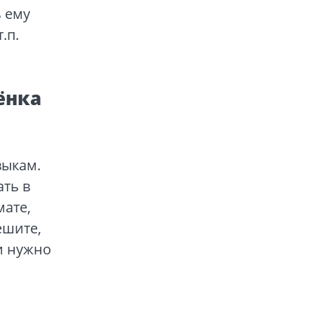
 ему
т.п.
ёнка
выкам.
ать в
мате,
ешите,
и нужно