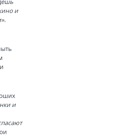
удешь
кино и
м»
.
мыть
м
 и
роших
нки и
спасают
рои