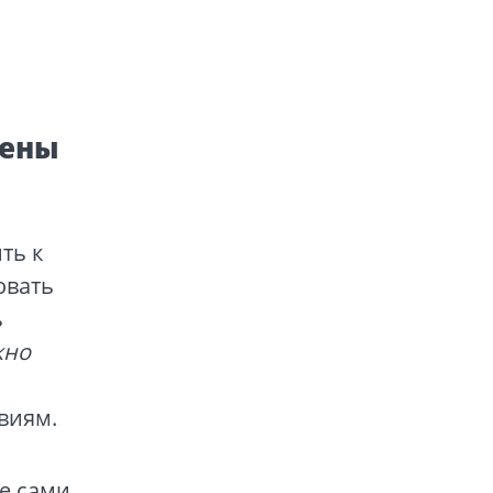
чены
ть к
овать
ь
жно
виям.
те сами