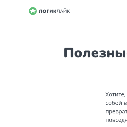
Полезные
Хотите,
собой в
преврат
повсед