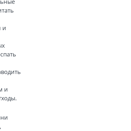
льные
итать
 и
ых
 спать
аводить
м и
тходы.
зни
,