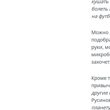
кушать 
болеть 
на футб
Можно 
подобр
руки, 
микроб
захоче
Кроме т
привыч
другие 
Русино
планету