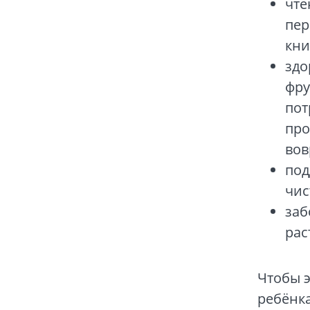
чте
пер
кни
здо
фру
пот
про
вов
под
чис
заб
рас
Чтобы 
ребёнка