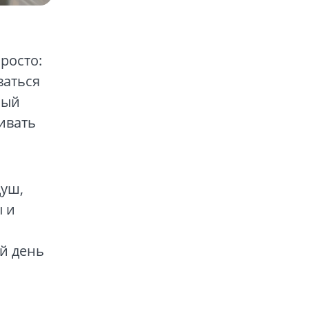
росто:
ваться
ный
ивать
душ,
ы и
ый день