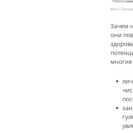
Фото: Gorode
Зачем 
они по
здоров
потенци
многие 
лич
чис
пос
зан
гул
увл