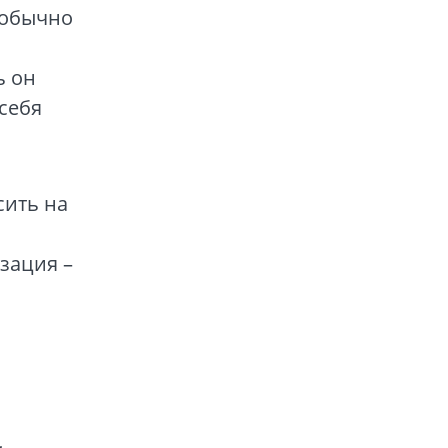
о обычно
ь он
 себя
сить на
зация –