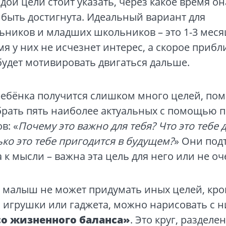
дой цели стоит указать, через какое время он
быть достигнута. Идеальный вариант для
ников и младших школьников – это 1-3 месяц
мя у них не исчезнет интерес, а скорое приб
будет мотивировать двигаться дальше.
ребёнка получится слишком много целей, пом
брать пять наиболее актуальных с помощью 
в: «
Почему это важно для тебя? Что это тебе д
ко это тебе пригодится в будущем?
» Они под
 к мысли – важна эта цель для него или не оч
 малыш не может придумать иных целей, кро
 игрушки или гаджета, можно нарисовать с 
о жизненного баланса»
. Это круг, разделе