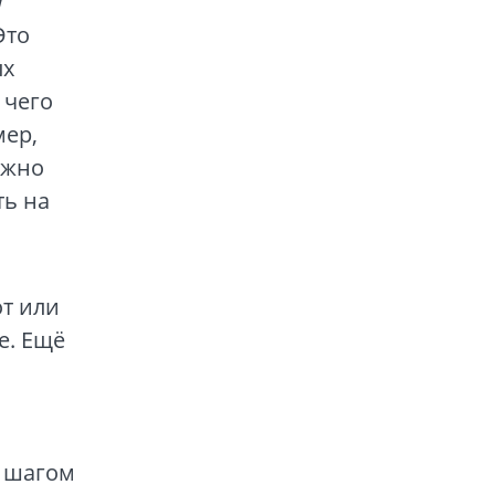
я
Это
ых
 чего
мер,
ужно
ть на
т или
е. Ещё
а шагом