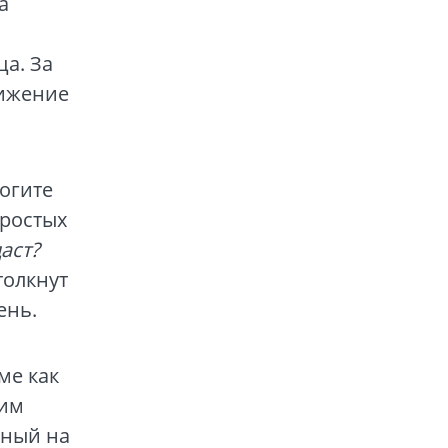
а
а. За
лижение
огите
простых
аст?
толкнут
ень.
ме как
ним
нный на