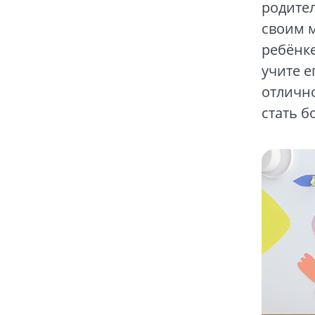
родител
своим м
ребёнке
учите е
отличн
стать 