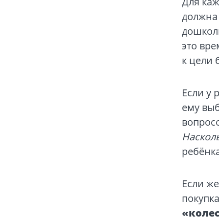
Для каж
должна 
дошколь
это вре
к цели 
Если у 
ему вы
вопросо
Насколь
ребёнка
Если же
покупка
«колес