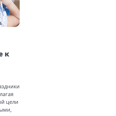
е к
аздники
илагая
ой цели
ными,