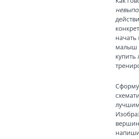
Как гов
невыпол
действи
конкрет
начать 
малыш х
купить 
трениро
Сформу
схемати
лучшим
Изобраз
вершине
напиши