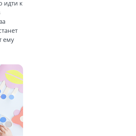
ю идти к
в
ва
станет
т ему