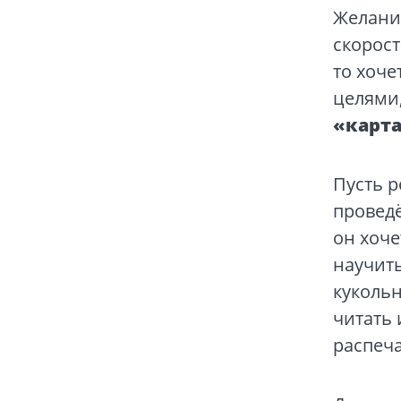
Желания
скорост
то хоче
целями,
«карт
Пусть р
проведё
он хоч
научить
куколь
читать 
распеча