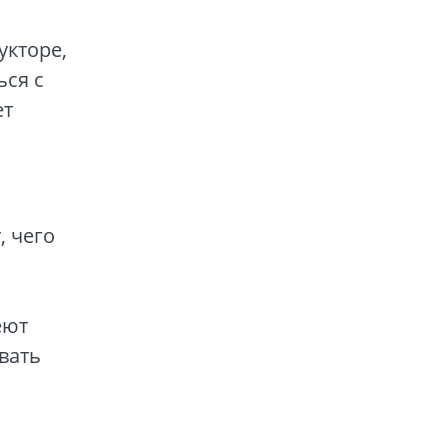
укторе,
ься с
ет
, чего
,
еют
вать