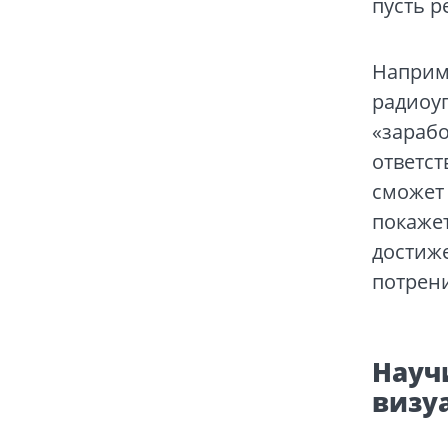
пусть р
Наприме
радиоуп
«зарабо
ответст
сможет 
покажет
достиж
потрен
Науч
визу