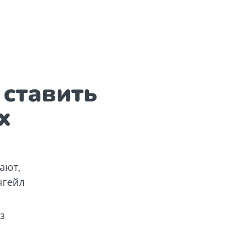
 ставить
х
ают,
нгейл
з