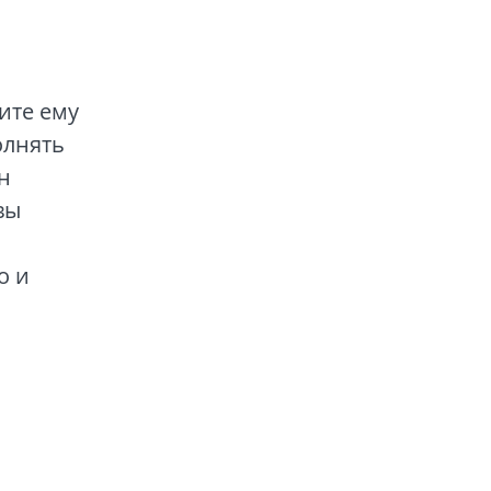
ите ему
олнять
н
вы
о и