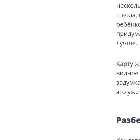
несколь
школа, 
ребёнко
придума
лучше.
Карту ж
видное 
задумка
это уже
Разб