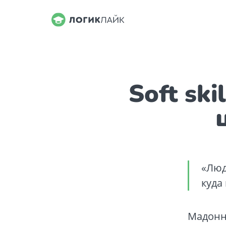
Soft sk
«Люд
куда
Мадонна