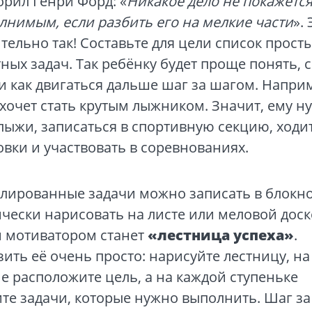
орил Генри Форд: «
Никакое дело не покажетс
нимым, если разбить его на мелкие части
». 
тельно так! Составьте для цели список прост
ных задач. Так ребёнку будет проще понять, с
и как двигаться дальше шаг за шагом. Напри
очет стать крутым лыжником. Значит, ему н
лыжи, записаться в спортивную секцию, ходи
вки и участвовать в соревнованиях.
лированные задачи можно записать в блокно
чески нарисовать на листе или меловой доск
 мотиватором станет
«лестница успеха»
.
ить её очень просто: нарисуйте лестницу, на
 расположите цель, а на каждой ступеньке
те задачи, которые нужно выполнить. Шаг з