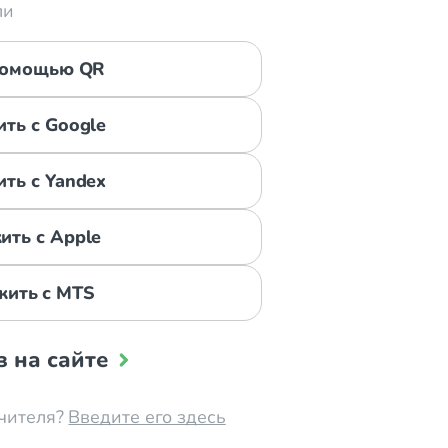
ли
помощью QR
ть с Google
ть с Yandex
ть с Apple
ить с MTS
з на сайте
чителя?
Введите его здесь