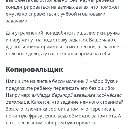
выполнять самостоятельно. Они научат ребёнка
концентрироваться на важных делах, что поможет
ему легко справляться с учёбой и бытовыми
задачами.
Для упражнений понадобятся лишь листики, ручка
и пару минут на подготовку задания. Ваше чадо с
удовольствием примется за интересное, а главное –
полезное дело, а у вас появится время на себя.
Копировальщик
Напишите на листке бессмысленный набор букв и
предложите ребёнку переписать его без ошибок.
Например:
акМадда бёрыюрЕ аввамлва иссАнёсзас
детоллаца.
Кажется, что задание немного странное?
Зря, его изюминка состоит в том, что переписать
понятную фразу легко, ведь её можно запомнить. А
вот с несвязным набором букв придётся