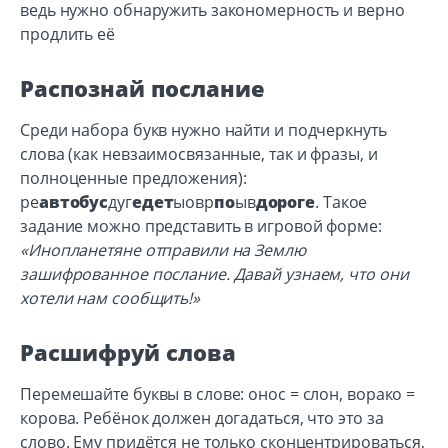
ведь нужно обнаружить закономерность и верно
продлить её
Распознай послание
Среди набора букв нужно найти и подчеркнуть
слова (как невзаимосвязанные, так и фразы, и
полноценные предложения):
ре
автобус
дуг
едет
ыовр
по
ыв
дороге
. Такое
задание можно представить в игровой форме:
«Инопланетяне отправили на Землю
зашифрованное послание. Давай узнаем, что они
хотели нам сообщить!»
Расшифруй слова
Перемешайте буквы в слове: онос = слон, ворако =
корова. Ребёнок должен догадаться, что это за
слово. Ему придётся не только сконцентрироваться,