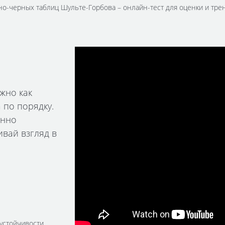
но-черных таблиц Шульте-Горбова – онлайн-тест для оценки и тр
жно как
 по порядку.
енно
вай взгляд в
устойчивости