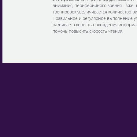
внимания, периферийного зрения – уже 
тренировок увеличивается количество ви
Правильное и регулярное выполнение у
развивает скорость нахождения информа
помочь повысить скорость чтения.