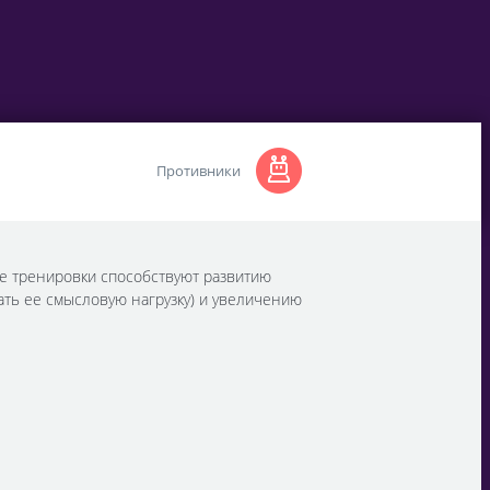
Противники
ые тренировки способствуют развитию
ь ее смысловую нагрузку) и увеличению