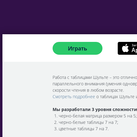
Играть
Работа с таблицами Шульте – это отличн
параллельного внимания (умения однов
скорости чтения в любом возрасте.
Смотреть подробнее
о таблицах Шульте 
Мы разработали 3 уровня сложности
черно-белая матрица размером 5 на 5;
черно-белые таблицы 7 на 7;
цветные таблицы 7 на 7.