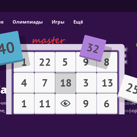
ме
Олимпиады
Игры
Ещё
Таблицы Шульте онлай
ия по таблицам Шульте тренируют зрительные поисковые
е, помогают развивать внимание и темп восприятия инфо