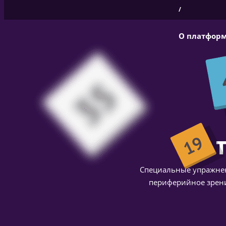
/
О платфор
Специальные упражнен
периферийное зрени