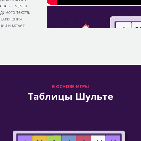
через неделю
димого текста.
пражнения
ции и может
В ОСНОВЕ ИГРЫ
Таблицы Шульте