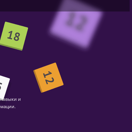
н
 навыки и
рмации.