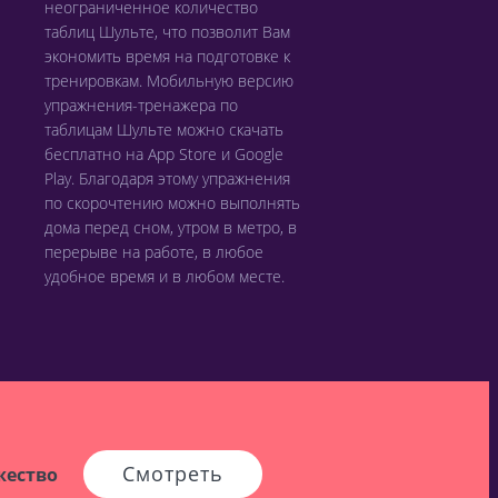
неограниченное количество
таблиц Шульте, что позволит Вам
экономить время на подготовке к
тренировкам. Мобильную версию
упражнения-тренажера по
таблицам Шульте можно скачать
бесплатно на App Store и Google
Play. Благодаря этому упражнения
по скорочтению можно выполнять
дома перед сном, утром в метро, в
перерыве на работе, в любое
удобное время и в любом месте.
Смотреть
жество