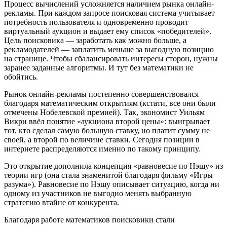
Процесс вычислений усложняется наличием рынка онлайн-
рекламы. При каждом запросе поисковая система учитывает
потребность пользователя и одновременно проводит
виртуальный аукцион и выдает ему список «победителей».
Цель поисковика — заработать как можно больше, а
рекламодателей — заплатить меньше за выгодную позицию
на странице. Чтобы сбалансировать интересы сторон, нужны
заранее заданные алгоритмы. И тут без математики не
обойтись.
Рынок онлайн-рекламы постепенно совершенствовался
благодаря математическим открытиям (кстати, все они были
отмечены Нобелевской премией). Так, экономист Уильям
Викри ввёл понятие «аукциона второй цены»: выигрывает
тот, кто сделал самую большую ставку, но платит сумму не
своей, а второй по величине ставки. Сегодня позиции в
интернете распределяются именно по такому принципу.
Это открытие дополнила концепция «равновесие по Нэшу» из
теории игр (она стала знаменитой благодаря фильму «Игры
разума»). Равновесие по Нэшу описывает ситуацию, когда ни
одному из участников не выгодно менять выбранную
стратегию втайне от конкурента.
Благодаря работе математиков поисковики стали