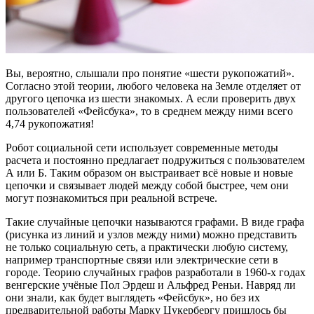
Вы, вероятно, слышали про понятие «шести рукопожатий».
Согласно этой теории, любого человека на Земле отделяет от
другого цепочка из шести знакомых. А если проверить двух
пользователей «Фейсбука», то в среднем между ними всего
4,74 рукопожатия!
Робот социальной сети использует современные методы
расчета и постоянно предлагает подружиться с пользователем
А или Б. Таким образом он выстраивает всё новые и новые
цепочки и связывает людей между собой быстрее, чем они
могут познакомиться при реальной встрече.
Такие случайные цепочки называются графами. В виде графа
(рисунка из линий и узлов между ними) можно представить
не только социальную сеть, а практически любую систему,
например транспортные связи или электрические сети в
городе. Теорию случайных графов разработали в 1960-х годах
венгерские учёные Пол Эрдеш и Альфред Реньи. Навряд ли
они знали, как будет выглядеть «Фейсбук», но без их
предварительной работы Марку Цукербергу пришлось бы