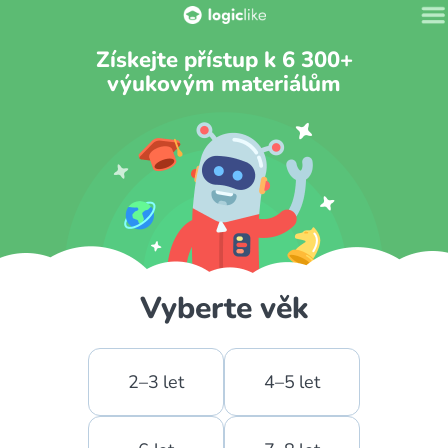
Získejte přístup k 6 300+
výukovým materiálům
Vyberte věk
2–3 let
4–5 let