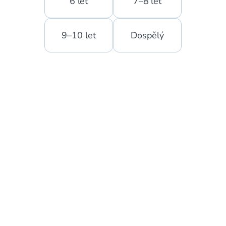
6 let
7–8 let
9–10 let
Dospělý